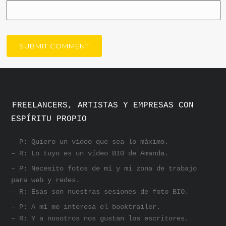
FREELANCERS, ARTISTAS Y EMPRESAS CON
ESPÍRITU PROPIO
– P: Quiero un vídeo que sea lo máximo.
– R: Lo tuyo es un vídeo BIO de Amanda.
– P: Necesito fotos de mí y mi zona de trabajo
para web y redes.
– R: Esas son nuestras sesiones de foto BIO.
– P: A mí me interesa el booktrailer.
– R: Y a nosotros nos gustan los escritores.