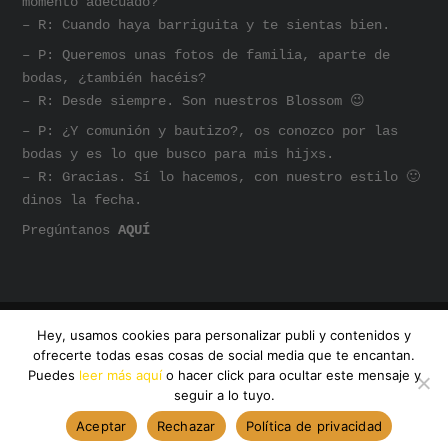
momento adecuado?
– R: Cuando haya barriguita y te sientas bien.
– P: Queremos unas fotos de familia, aparte de
bodas, ¿también hacéis?
– R: Desde siempre. Son nuestros Blossom 😉
– P: ¿Y comunión y bautizo?, os conozco por las
bodas y es lo que busco para mis hijxs.
– R: Gracias. Sí lo hacemos, con nuestro estilo 🙂
dinos la fecha.
Pregúntanos
AQUÍ
Hey, usamos cookies para personalizar publi y contenidos y
@AMANDA DREAMHUNTER
ofrecerte todas esas cosas de social media que te encantan.
INSTAGRAM
SOMOS AMANDA
Puedes
leer más aquí
o hacer click para ocultar este mensaje y
seguir a lo tuyo.
Aceptar
Rechazar
Política de privacidad