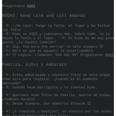
Pregúntanos
AQUÍ
BODAS: Keep calm and call Amanda
– P: ¡¡Me caso! Tengo la fecha, el lugar y me faltan
las fotos
– R: Pues ve AQUÍ y cuéntanos más. Sobre todo, no te
dejes la fecha y el lugar. – P: Mi boda es de muy poca
gente, ¿lo hacéis también?
– R: Sip, the more the merrier no vale siempre 😉
– P: Pero es que no aguanto la incertidumbre
– R: 🙂 Lógico. Llámanos: 634 591 007 Pregúntanos
AQUÍ
Familia, niñxs y embarazo
– P: Estoy embarazada y necesito fotos de esta etapa
como aire para respirar. ¿Cuándo es el momento
adecuado?
– R: Cuando haya barriguita y te sientas bien.
– P: Queremos unas fotos de familia, aparte de bodas,
¿también hacéis?
– R: Desde siempre. Son nuestros Blossom 😉
– P: ¿Y comunión y bautizo?, os conozco por las bodas
y es lo que busco para mis hijxs.