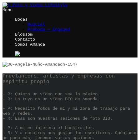
Menu
Bodas
Nupcial
Preboda – Engaged
Blossom
Contacto
Somos Amanda
Freelancers, artistas y empresas con
espíritu propio
– P: Quiero un vídeo que sea lo máximo.
– R: Lo tuyo es un vídeo BIO de Amanda.
– P: Necesito fotos de mí y mi zona de trabajo para
web y redes.
– R: Esas son nuestras sesiones de foto BIO.
– P: A mí me interesa el booktrailer.
– R: Y a nosotros nos gustan los escritores. Cuéntanos
un poco más, tenemos varias opciones.