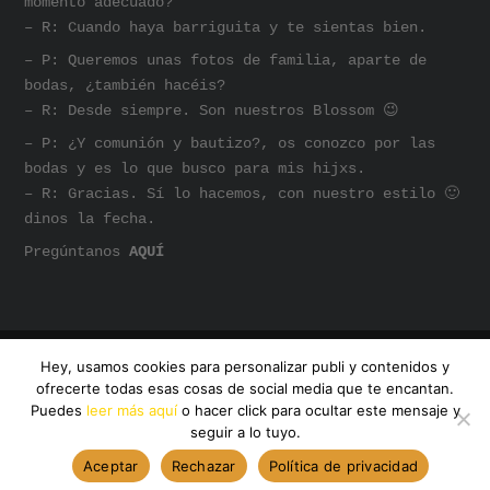
momento adecuado?
– R: Cuando haya barriguita y te sientas bien.
– P: Queremos unas fotos de familia, aparte de
bodas, ¿también hacéis?
– R: Desde siempre. Son nuestros Blossom 😉
– P: ¿Y comunión y bautizo?, os conozco por las
bodas y es lo que busco para mis hijxs.
– R: Gracias. Sí lo hacemos, con nuestro estilo 🙂
dinos la fecha.
Pregúntanos
AQUÍ
Hey, usamos cookies para personalizar publi y contenidos y
@AMANDA DREAMHUNTER
ofrecerte todas esas cosas de social media que te encantan.
INSTAGRAM
SOMOS AMANDA
Puedes
leer más aquí
o hacer click para ocultar este mensaje y
seguir a lo tuyo.
Aceptar
Rechazar
Política de privacidad