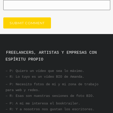
FREELANCERS, ARTISTAS Y EMPRESAS CON
ESPÍRITU PROPIO
– P: Quiero un vídeo que sea lo máximo.
– R: Lo tuyo es un vídeo BIO de Amanda.
– P: Necesito fotos de mí y mi zona de trabajo
para web y redes.
– R: Esas son nuestras sesiones de foto BIO.
– P: A mí me interesa el booktrailer.
– R: Y a nosotros nos gustan los escritores.