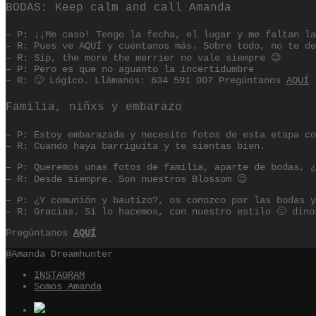
BODAS: Keep calm and call Amanda
– P: ¡¡Me caso! Tengo la fecha, el lugar y me faltan la
– R: Pues ve AQUÍ y cuéntanos más. Sobre todo, no te de
– R: Sip, the more the merrier no vale siempre 😉
– P: Pero es que no aguanto la incertidumbre
– R: 🙂 Lógico. Llámanos: 634 591 007 Pregúntanos
AQUÍ
Familia, niñxs y embarazo
– P: Estoy embarazada y necesito fotos de esta etapa co
– R: Cuando haya barriguita y te sientas bien.
– P: Queremos unas fotos de familia, aparte de bodas, ¿
– R: Desde siempre. Son nuestros Blossom 😉
– P: ¿Y comunión y bautizo?, os conozco por las bodas y
– R: Gracias. Sí lo hacemos, con nuestro estilo 🙂 dino
Pregúntanos
AQUÍ
@Amanda Dreamhunter
INSTAGRAM
Somos Amanda