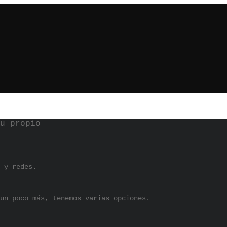
u propio
 y redes.
un poco más, tenemos varias opciones.