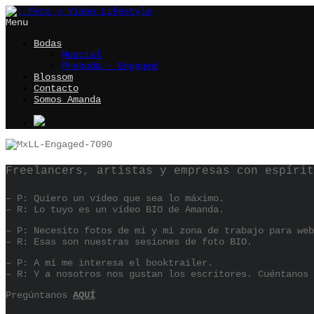
Menu
Bodas
Nupcial
Preboda – Engaged
Blossom
Contacto
Somos Amanda
Freelancers, artistas y empresas con espírit
– P: Quiero un vídeo que sea lo máximo.
– R: Lo tuyo es un vídeo BIO de Amanda.
– P: Necesito fotos de mí y mi zona de trabajo para web
– R: Esas son nuestras sesiones de foto BIO.
– P: A mí me interesa el booktrailer.
– R: Y a nosotros nos gustan los escritores. Cuéntanos 
Pregúntanos
AQUÍ