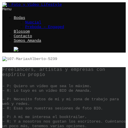
Menu
Bodas
Nupcial
Preboda – Engaged
Blossom
Contacto
Somos Amanda
Freelancers, artistas y empresas con
espíritu propio
– P: Quiero un vídeo que sea lo máximo.
– R: Lo tuyo es un vídeo BIO de Amanda.
– P: Necesito fotos de mí y mi zona de trabajo para
web y redes.
– R: Esas son nuestras sesiones de foto BIO.
– P: A mí me interesa el booktrailer.
– R: Y a nosotros nos gustan los escritores. Cuéntanos
un poco más, tenemos varias opciones.