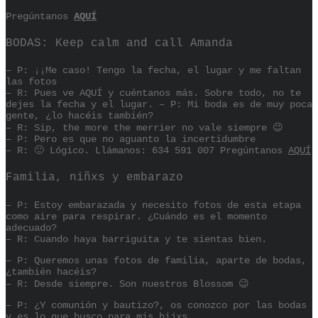
Pregúntanos
AQUÍ
BODAS: Keep calm and call Amanda
– P: ¡¡Me caso! Tengo la fecha, el lugar y me faltan
las fotos
– R: Pues ve AQUÍ y cuéntanos más. Sobre todo, no te
dejes la fecha y el lugar. – P: Mi boda es de muy poca
gente, ¿lo hacéis también?
– R: Sip, the more the merrier no vale siempre 😉
– P: Pero es que no aguanto la incertidumbre
– R: 🙂 Lógico. Llámanos: 634 591 007 Pregúntanos
AQUÍ
Familia, niñxs y embarazo
– P: Estoy embarazada y necesito fotos de esta etapa
como aire para respirar. ¿Cuándo es el momento
adecuado?
– R: Cuando haya barriguita y te sientas bien.
– P: Queremos unas fotos de familia, aparte de bodas,
¿también hacéis?
– R: Desde siempre. Son nuestros Blossom 😉
– P: ¿Y comunión y bautizo?, os conozco por las bodas
y es lo que busco para mis hijxs.