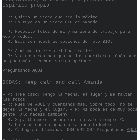
espíritu propio
– P: Quiero un vídeo que sea lo máximo.
– R: Lo tuyo es un vídeo BIO de Amanda.
– P: Necesito fotos de mí y mi zona de trabajo para
web y redes.
– R: Esas son nuestras sesiones de foto BIO.
– P: A mí me interesa el booktrailer.
– R: Y a nosotros nos gustan los escritores. Cuéntanos
un poco más, tenemos varias opciones.
Pregúntanos
AQUÍ
BODAS: Keep calm and call Amanda
– P: ¡¡Me caso! Tengo la fecha, el lugar y me faltan
las fotos
– R: Pues ve AQUÍ y cuéntanos más. Sobre todo, no te
dejes la fecha y el lugar. – P: Mi boda es de muy poca
gente, ¿lo hacéis también?
– R: Sip, the more the merrier no vale siempre 😉
– P: Pero es que no aguanto la incertidumbre
– R: 🙂 Lógico. Llámanos: 634 591 007 Pregúntanos
AQUÍ