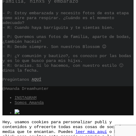
Familia, niñxs y embarazo
– P: Estoy embarazada y necesito fotos de esta etapa
como aire para respirar. ¿Cuándo es el momento
adecuado?
– R: Cuando haya barriguita y te sientas bien.
– P: Queremos unas fotos de familia, aparte de bodas,
¿también hacéis?
– R: Desde siempre. Son nuestros Blossom 😉
– P: ¿Y comunión y bautizo?, os conozco por las bodas
y es lo que busco para mis hijxs.
– R: Gracias. Sí lo hacemos, con nuestro estilo 🙂
dinos la fecha.
Pregúntanos
AQUÍ
@Amanda Dreamhunter
INSTAGRAM
Somos Amanda
Hey, usamos cookies para personalizar publi y
contenidos y ofrecerte todas esas cosas de social
media que te encantan. Puedes
leer más aquí
o hacer