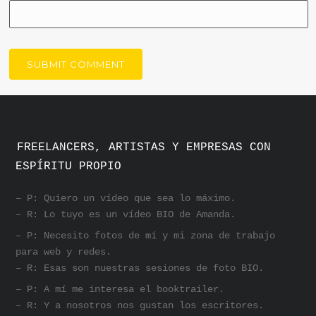
FREELANCERS, ARTISTAS Y EMPRESAS CON
ESPÍRITU PROPIO
– P: Quiero un vídeo que sea lo máximo.
– R: Lo tuyo es un vídeo BIO de Amanda.
– P: Necesito fotos de mí y mi zona de trabajo
para web y redes.
– R: Esas son nuestras sesiones de foto BIO.
– P: A mí me interesa el booktrailer.
– R: Y a nosotros nos gustan los escritores.