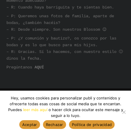
momento adecuado?
– R: Cuando haya barriguita y te sientas bien.
– P: Queremos unas fotos de familia, aparte de
bodas, ¿también hacéis?
– R: Desde siempre. Son nuestros Blossom 😉
– P: ¿Y comunión y bautizo?, os conozco por las
bodas y es lo que busco para mis hijxs.
– R: Gracias. Sí lo hacemos, con nuestro estilo 🙂
dinos la fecha.
Pregúntanos
AQUÍ
Hey, usamos cookies para personalizar publi y contenidos y
@AMANDA DREAMHUNTER
ofrecerte todas esas cosas de social media que te encantan.
INSTAGRAM
SOMOS AMANDA
Puedes
leer más aquí
o hacer click para ocultar este mensaje y
seguir a lo tuyo.
Aceptar
Rechazar
Política de privacidad