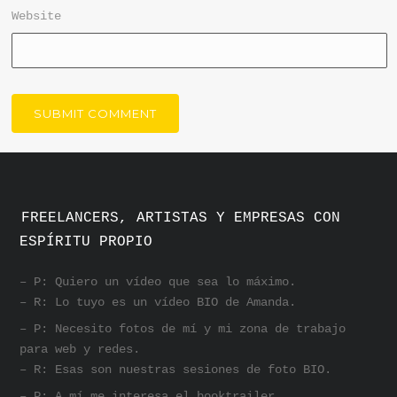
Website
FREELANCERS, ARTISTAS Y EMPRESAS CON
ESPÍRITU PROPIO
– P: Quiero un vídeo que sea lo máximo.
– R: Lo tuyo es un vídeo BIO de Amanda.
– P: Necesito fotos de mí y mi zona de trabajo
para web y redes.
– R: Esas son nuestras sesiones de foto BIO.
– P: A mí me interesa el booktrailer.