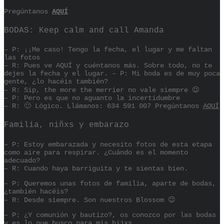
Pregúntanos
AQUÍ
BODAS: Keep calm and call Amanda
– P: ¡¡Me caso! Tengo la fecha, el lugar y me faltan
las fotos
– R: Pues ve AQUÍ y cuéntanos más. Sobre todo, no te
dejes la fecha y el lugar. – P: Mi boda es de muy poca
gente, ¿lo hacéis también?
– R: Sip, the more the merrier no vale siempre 😉
– P: Pero es que no aguanto la incertidumbre
– R: 🙂 Lógico. Llámanos: 634 591 007 Pregúntanos
AQUÍ
Familia, niñxs y embarazo
– P: Estoy embarazada y necesito fotos de esta etapa
como aire para respirar. ¿Cuándo es el momento
adecuado?
– R: Cuando haya barriguita y te sientas bien.
– P: Queremos unas fotos de familia, aparte de bodas,
¿también hacéis?
– R: Desde siempre. Son nuestros Blossom 😉
– P: ¿Y comunión y bautizo?, os conozco por las bodas
y es lo que busco para mis hijxs.