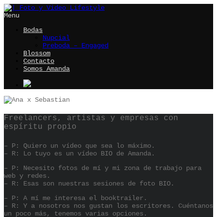
Menu
Bodas
Nupcial
Preboda – Engaged
Blossom
Contacto
Somos Amanda
Freelancers, artistas y empresas con
espíritu propio
– P: Quiero un vídeo que sea lo máximo.
– R: Lo tuyo es un vídeo BIO de Amanda.
– P: Necesito fotos de mí y mi zona de trabajo para
web y redes.
– R: Esas son nuestras sesiones de foto BIO.
– P: A mí me interesa el booktrailer.
– R: Y a nosotros nos gustan los escritores. Cuéntanos
un poco más, tenemos varias opciones.