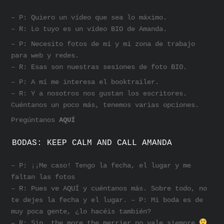
– P: Quiero un vídeo que sea lo máximo.
– R: Lo tuyo es un vídeo BIO de Amanda.
– P: Necesito fotos de mí y mi zona de trabajo
para web y redes.
– R: Esas son nuestras sesiones de foto BIO.
– P: A mí me interesa el booktrailer.
– R: Y a nosotros nos gustan los escritores.
Cuéntanos un poco más, tenemos varias opciones.
Pregúntanos
AQUÍ
BODAS: KEEP CALM AND CALL AMANDA
– P: ¡¡Me caso! Tengo la fecha, el lugar y me
faltan las fotos
– R: Pues ve AQUÍ y cuéntanos más. Sobre todo, no
te dejes la fecha y el lugar. – P: Mi boda es de
muy poca gente, ¿lo hacéis también?
– R: Sip, the more the merrier no vale siempre