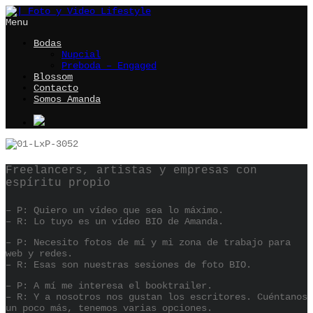
Menu
Bodas
Nupcial
Preboda – Engaged
Blossom
Contacto
Somos Amanda
Freelancers, artistas y empresas con
espíritu propio
– P: Quiero un vídeo que sea lo máximo.
– R: Lo tuyo es un vídeo BIO de Amanda.
– P: Necesito fotos de mí y mi zona de trabajo para
web y redes.
– R: Esas son nuestras sesiones de foto BIO.
– P: A mí me interesa el booktrailer.
– R: Y a nosotros nos gustan los escritores. Cuéntanos
un poco más, tenemos varias opciones.