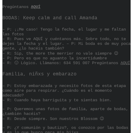
Pregúntanos
AQUÍ
BODAS: Keep calm and call Amanda
– P: ¡¡Me caso! Tengo la fecha, el lugar y me faltan
las fotos
– R: Pues ve AQUÍ y cuéntanos más. Sobre todo, no te
dejes la fecha y el lugar. – P: Mi boda es de muy poca
gente, ¿lo hacéis también?
– R: Sip, the more the merrier no vale siempre 😉
– P: Pero es que no aguanto la incertidumbre
– R: 🙂 Lógico. Llámanos: 634 591 007 Pregúntanos
AQUÍ
Familia, niñxs y embarazo
– P: Estoy embarazada y necesito fotos de esta etapa
como aire para respirar. ¿Cuándo es el momento
adecuado?
– R: Cuando haya barriguita y te sientas bien.
– P: Queremos unas fotos de familia, aparte de bodas,
¿también hacéis?
– R: Desde siempre. Son nuestros Blossom 😉
– P: ¿Y comunión y bautizo?, os conozco por las bodas
y es lo que busco para mis hijxs.