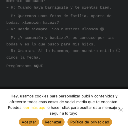
momento adecuado?
– R: Cuando haya barriguita y te sientas bien.
– P: Queremos unas fotos de familia, aparte de
bodas, ¿también hacéis?
– R: Desde siempre. Son nuestros Blossom 😉
– P: ¿Y comunión y bautizo?, os conozco por las
bodas y es lo que busco para mis hijxs.
– R: Gracias. Sí lo hacemos, con nuestro estilo 🙂
dinos la fecha.
Pregúntanos
AQUÍ
Hey, usamos cookies para personalizar publi y contenidos y
@AMANDA DREAMHUNTER
ofrecerte todas esas cosas de social media que te encantan.
Puedes
leer más aquí
o hacer click para ocultar este mensaje y
INSTAGRAM
SOMOS AMANDA
seguir a lo tuyo.
Aceptar
Rechazar
Política de privacidad