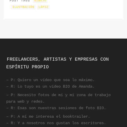
POST TAGS
DIBUJO
ILUSTRACIÓN
LÁPIZ
FREELANCERS, ARTISTAS Y EMPRESAS CON
ESPÍRITU PROPIO
– P: Quiero un vídeo que sea lo máximo.
– R: Lo tuyo es un vídeo BIO de Amanda.
– P: Necesito fotos de mí y mi zona de trabajo
para web y redes.
– R: Esas son nuestras sesiones de foto BIO.
– P: A mí me interesa el booktrailer.
– R: Y a nosotros nos gustan los escritores.