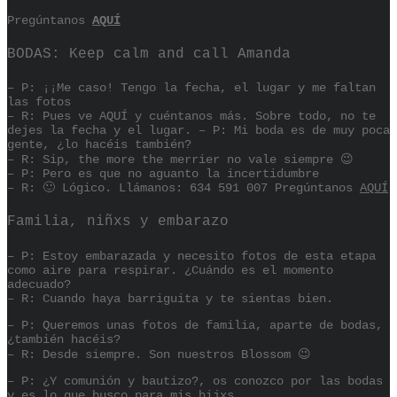
Pregúntanos
AQUÍ
BODAS: Keep calm and call Amanda
– P: ¡¡Me caso! Tengo la fecha, el lugar y me faltan
las fotos
– R: Pues ve AQUÍ y cuéntanos más. Sobre todo, no te
dejes la fecha y el lugar. – P: Mi boda es de muy poca
gente, ¿lo hacéis también?
– R: Sip, the more the merrier no vale siempre 😉
– P: Pero es que no aguanto la incertidumbre
– R: 🙂 Lógico. Llámanos: 634 591 007 Pregúntanos
AQUÍ
Familia, niñxs y embarazo
– P: Estoy embarazada y necesito fotos de esta etapa
como aire para respirar. ¿Cuándo es el momento
adecuado?
– R: Cuando haya barriguita y te sientas bien.
– P: Queremos unas fotos de familia, aparte de bodas,
¿también hacéis?
– R: Desde siempre. Son nuestros Blossom 😉
– P: ¿Y comunión y bautizo?, os conozco por las bodas
y es lo que busco para mis hijxs.