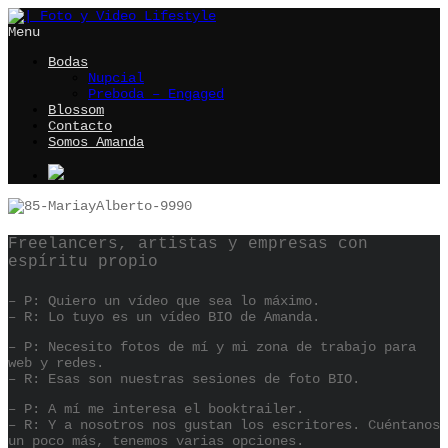
Menu
Bodas
Nupcial
Preboda – Engaged
Blossom
Contacto
Somos Amanda
Freelancers, artistas y empresas con
espíritu propio
– P: Quiero un vídeo que sea lo máximo.
– R: Lo tuyo es un vídeo BIO de Amanda.
– P: Necesito fotos de mí y mi zona de trabajo para
web y redes.
– R: Esas son nuestras sesiones de foto BIO.
– P: A mí me interesa el booktrailer.
– R: Y a nosotros nos gustan los escritores. Cuéntanos
un poco más, tenemos varias opciones.