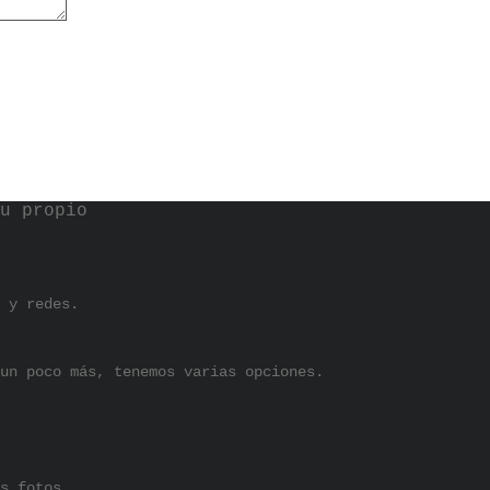
u propio
 y redes.
un poco más, tenemos varias opciones.
s fotos