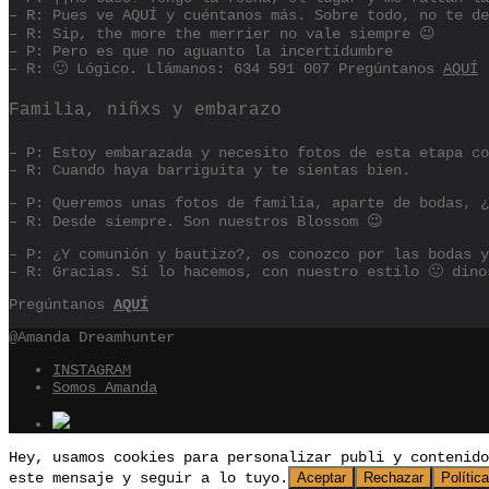
– R: Pues ve AQUÍ y cuéntanos más. Sobre todo, no te de
– R: Sip, the more the merrier no vale siempre 😉
– P: Pero es que no aguanto la incertidumbre
– R: 🙂 Lógico. Llámanos: 634 591 007 Pregúntanos
AQUÍ
Familia, niñxs y embarazo
– P: Estoy embarazada y necesito fotos de esta etapa co
– R: Cuando haya barriguita y te sientas bien.
– P: Queremos unas fotos de familia, aparte de bodas, ¿
– R: Desde siempre. Son nuestros Blossom 😉
– P: ¿Y comunión y bautizo?, os conozco por las bodas y
– R: Gracias. Sí lo hacemos, con nuestro estilo 🙂 dino
Pregúntanos
AQUÍ
@Amanda Dreamhunter
INSTAGRAM
Somos Amanda
Hey, usamos cookies para personalizar publi y contenid
este mensaje y seguir a lo tuyo.
Aceptar
Rechazar
Polític