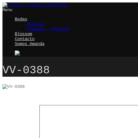
Menu
Bodas
Nupcial
Preboda – Engaged
Blossom
Contacto
Somos Amanda
VV-0388
Leave a comment