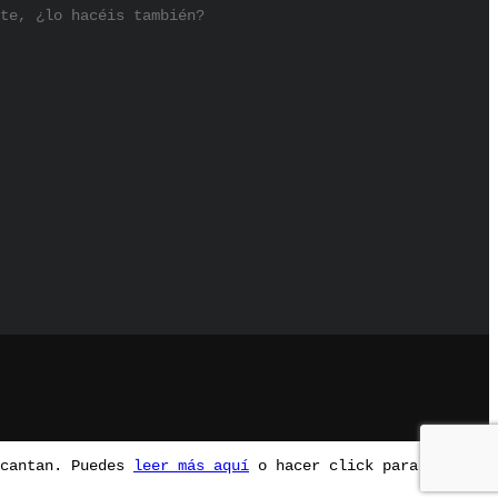
te, ¿lo hacéis también?
ncantan. Puedes
leer más aquí
o hacer click para ocultar