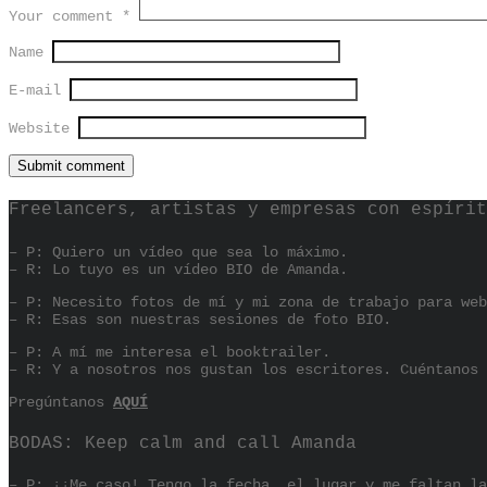
Your comment
*
Name
E-mail
Website
Freelancers, artistas y empresas con espírit
– P: Quiero un vídeo que sea lo máximo.
– R: Lo tuyo es un vídeo BIO de Amanda.
– P: Necesito fotos de mí y mi zona de trabajo para web
– R: Esas son nuestras sesiones de foto BIO.
– P: A mí me interesa el booktrailer.
– R: Y a nosotros nos gustan los escritores. Cuéntanos 
Pregúntanos
AQUÍ
BODAS: Keep calm and call Amanda
– P: ¡¡Me caso! Tengo la fecha, el lugar y me faltan la