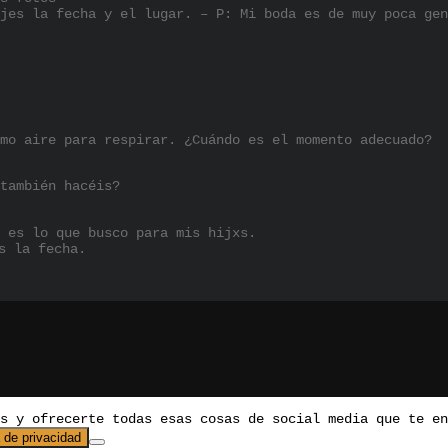
jes la fecha y el lugar. – P: Mi boda es de muy poca gen
mo aire para respirar. ¿Cuándo es el momento adecuado?
también hacéis?
 es lo que busco para mis hijxs.
s la fecha.
os y ofrecerte todas esas cosas de social media que te e
a de privacidad