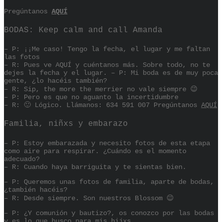
Pregúntanos
AQUÍ
BODAS: Keep calm and call Amanda
– P: ¡¡Me caso! Tengo la fecha, el lugar y me faltan
las fotos
– R: Pues ve AQUÍ y cuéntanos más. Sobre todo, no te
dejes la fecha y el lugar. – P: Mi boda es de muy poca
gente, ¿lo hacéis también?
– R: Sip, the more the merrier no vale siempre 😉
– P: Pero es que no aguanto la incertidumbre
– R: 🙂 Lógico. Llámanos: 634 591 007 Pregúntanos
AQUÍ
Familia, niñxs y embarazo
– P: Estoy embarazada y necesito fotos de esta etapa
como aire para respirar. ¿Cuándo es el momento
adecuado?
– R: Cuando haya barriguita y te sientas bien.
– P: Queremos unas fotos de familia, aparte de bodas,
¿también hacéis?
– R: Desde siempre. Son nuestros Blossom 😉
– P: ¿Y comunión y bautizo?, os conozco por las bodas
y es lo que busco para mis hijxs.