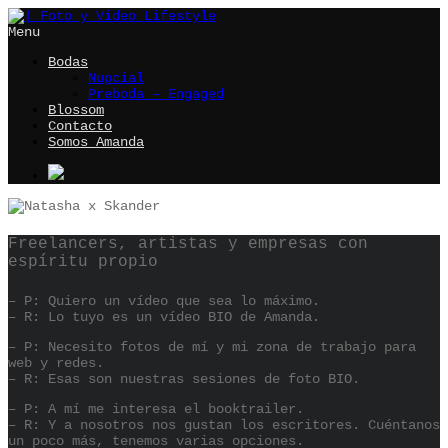
Menu
Bodas
Nupcial
Preboda – Engaged
Blossom
Contacto
Somos Amanda
Freelancers, artistas y empresas con
espíritu propio
– P: Quiero un vídeo que sea lo máximo.
– R: Lo tuyo es un vídeo BIO de Amanda.
– P: Necesito fotos de mí y mi zona de trabajo para
web y redes.
– R: Esas son nuestras sesiones de foto BIO.
– P: A mí me interesa el booktrailer.
– R: Y a nosotros nos gustan los escritores. Cuéntanos
un poco más, tenemos varias opciones.