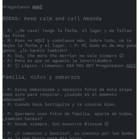
Pregúntanos
AQUÍ
BODAS: Keep calm and call Amanda
– P: ¡¡Me caso! Tengo la fecha, el lugar y me faltan
las fotos
– R: Pues ve AQUÍ y cuéntanos más. Sobre todo, no te
dejes la fecha y el lugar. – P: Mi boda es de muy poca
gente, ¿lo hacéis también?
– R: Sip, the more the merrier no vale siempre 😉
– P: Pero es que no aguanto la incertidumbre
– R: 🙂 Lógico. Llámanos: 634 591 007 Pregúntanos
AQUÍ
Familia, niñxs y embarazo
– P: Estoy embarazada y necesito fotos de esta etapa
como aire para respirar. ¿Cuándo es el momento
adecuado?
– R: Cuando haya barriguita y te sientas bien.
– P: Queremos unas fotos de familia, aparte de bodas,
¿también hacéis?
– R: Desde siempre. Son nuestros Blossom 😉
– P: ¿Y comunión y bautizo?, os conozco por las bodas
y es lo que busco para mis hijxs.