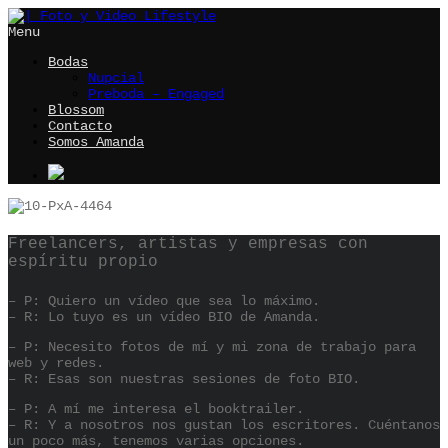
Menu
Bodas
Nupcial
Preboda – Engaged
Blossom
Contacto
Somos Amanda
Freelancers, artistas y empresas con
espíritu propio
– P: Quiero un vídeo que sea lo máximo.
– R: Lo tuyo es un vídeo BIO de Amanda.
– P: Necesito fotos de mí y mi zona de trabajo para
web y redes.
– R: Esas son nuestras sesiones de foto BIO.
– P: A mí me interesa el booktrailer.
– R: Y a nosotros nos gustan los escritores. Cuéntanos
un poco más, tenemos varias opciones.