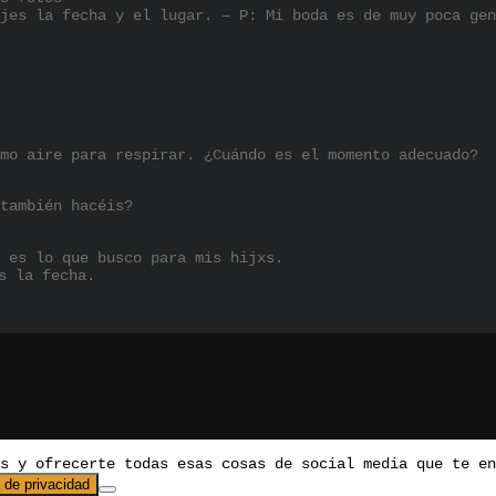
jes la fecha y el lugar. – P: Mi boda es de muy poca gen
mo aire para respirar. ¿Cuándo es el momento adecuado?
también hacéis?
 es lo que busco para mis hijxs.
s la fecha.
os y ofrecerte todas esas cosas de social media que te e
a de privacidad