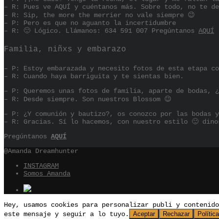
– R: Pues ve AQUÍ y cuéntanos más. Sobre todo, no te de
– R: Sip, the more the merrier no vale siempre 😉
– P: Pero es que no aguanto la incertidumbre
– R: 🙂 Lógico. Llámanos: 634 591 007 Pregúntanos
AQUÍ
Familia, niñxs y embarazo
– P: Estoy embarazada y necesito fotos de esta etapa co
– R: Cuando haya barriguita y te sientas bien.
– P: Queremos unas fotos de familia, aparte de bodas, ¿
– R: Desde siempre. Son nuestros Blossom 😉
– P: ¿Y comunión y bautizo?, os conozco por las bodas y
– R: Gracias. Sí lo hacemos, con nuestro estilo 🙂 dino
Pregúntanos
AQUÍ
@Amanda Dreamhunter
INSTAGRAM
Somos Amanda
Hey, usamos cookies para personalizar publi y contenid
este mensaje y seguir a lo tuyo.
Aceptar
Rechazar
Polític