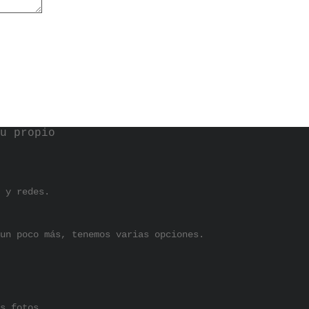
u propio
 y redes.
un poco más, tenemos varias opciones.
s fotos