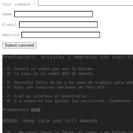
Your comment
*
Name
E-mail
Website
Freelancers, artistas y empresas con espírit
– P: Quiero un vídeo que sea lo máximo.
– R: Lo tuyo es un vídeo BIO de Amanda.
– P: Necesito fotos de mí y mi zona de trabajo para web
– R: Esas son nuestras sesiones de foto BIO.
– P: A mí me interesa el booktrailer.
– R: Y a nosotros nos gustan los escritores. Cuéntanos 
Pregúntanos
AQUÍ
BODAS: Keep calm and call Amanda
– P: ¡¡Me caso! Tengo la fecha, el lugar y me faltan la