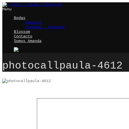
Menu
Bodas
Nupcial
Preboda – Engaged
Blossom
Contacto
Somos Amanda
photocallpaula-4612
Leave a comment