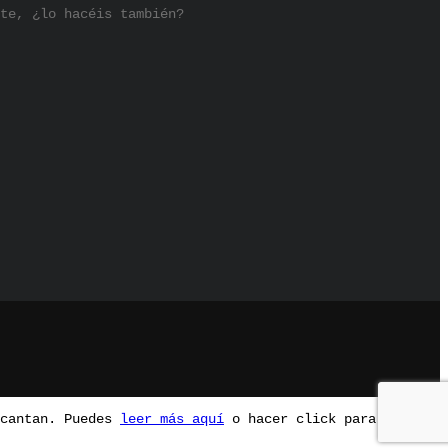
te, ¿lo hacéis también?
ncantan. Puedes
leer más aquí
o hacer click para ocultar