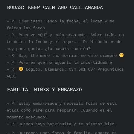
BODAS: KEEP CALM AND CALL AMANDA
– P: ¡¡Me caso! Tengo la fecha, el lugar y me
faltan las fotos
– R: Pues ve AQUÍ y cuéntanos más. Sobre todo, no
te dejes la fecha y el lugar. – P: Mi boda es de
muy poca gente, ¿lo hacéis también?
– R: Sip, the more the merrier no vale siempre
– P: Pero es que no aguanto la incertidumbre
– R:
Lógico. Llámanos: 634 591 007 Pregúntanos
AQUÍ
FAMILIA, NIÑXS Y EMBARAZO
– P: Estoy embarazada y necesito fotos de esta
etapa como aire para respirar. ¿Cuándo es el
momento adecuado?
– R: Cuando haya barriguita y te sientas bien.
– P: Queremos unas fotos de familia, aparte de