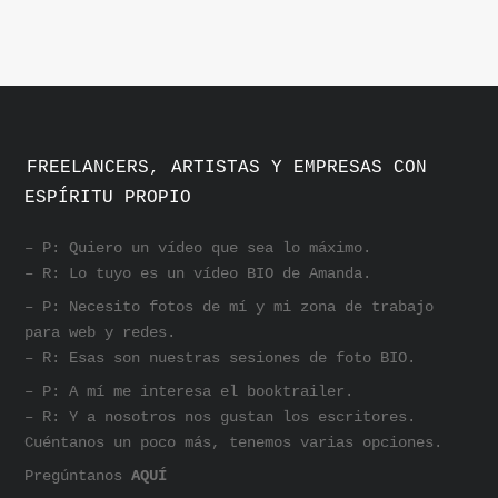
FREELANCERS, ARTISTAS Y EMPRESAS CON
ESPÍRITU PROPIO
– P: Quiero un vídeo que sea lo máximo.
– R: Lo tuyo es un vídeo BIO de Amanda.
– P: Necesito fotos de mí y mi zona de trabajo
para web y redes.
– R: Esas son nuestras sesiones de foto BIO.
– P: A mí me interesa el booktrailer.
– R: Y a nosotros nos gustan los escritores.
Cuéntanos un poco más, tenemos varias opciones.
Pregúntanos
AQUÍ