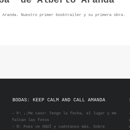
ba” de Alberto Aranda
 Aranda. Nuestro primer booktrailer y su primera obra.
N
BODAS: KEEP CALM AND CALL AMANDA
– P: ¡¡Me caso! Tengo la fecha, el lugar y me
faltan las fotos
– R: Pues ve AQUÍ y cuéntanos más. Sobre