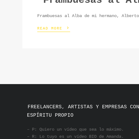
“Frambuesas al Al
Frambuesas al Alba de mi hermano, Alberto
›
READ MORE
FREELANCERS, ARTISTAS Y EMPRESAS CO
ESPÍRITU PROPIO
– P: Quiero un vídeo que sea lo máximo.
– R: Lo tuyo es un vídeo BIO de Amanda.