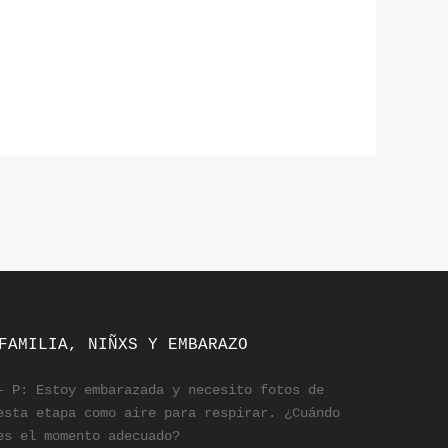
FAMILIA, NIÑXS Y EMBARAZO
– P: Estoy embarazada y necesito fotos de
esta etapa como aire para respirar. ¿Cuándo
es el momento adecuado?