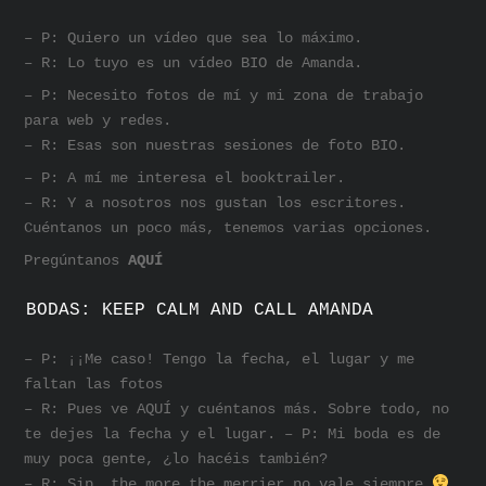
– P: Quiero un vídeo que sea lo máximo.
– R: Lo tuyo es un vídeo BIO de Amanda.
– P: Necesito fotos de mí y mi zona de trabajo
para web y redes.
– R: Esas son nuestras sesiones de foto BIO.
– P: A mí me interesa el booktrailer.
– R: Y a nosotros nos gustan los escritores.
Cuéntanos un poco más, tenemos varias opciones.
Pregúntanos
AQUÍ
BODAS: KEEP CALM AND CALL AMANDA
– P: ¡¡Me caso! Tengo la fecha, el lugar y me
faltan las fotos
– R: Pues ve AQUÍ y cuéntanos más. Sobre todo, no
te dejes la fecha y el lugar. – P: Mi boda es de
muy poca gente, ¿lo hacéis también?
– R: Sip, the more the merrier no vale siempre