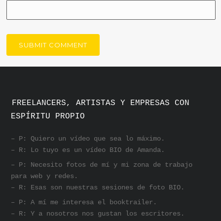
FREELANCERS, ARTISTAS Y EMPRESAS CON
ESPÍRITU PROPIO
– P: Quiero un vídeo que sea lo máximo.
– R: Lo tuyo es un vídeo BIO de Amanda.
– P: Necesito fotos de mí y mi zona de trabajo
para web y redes.
– R: Esas son nuestras sesiones de foto BIO.
– P: A mí me interesa el booktrailer.
– R: Y a nosotros nos gustan los escritores.