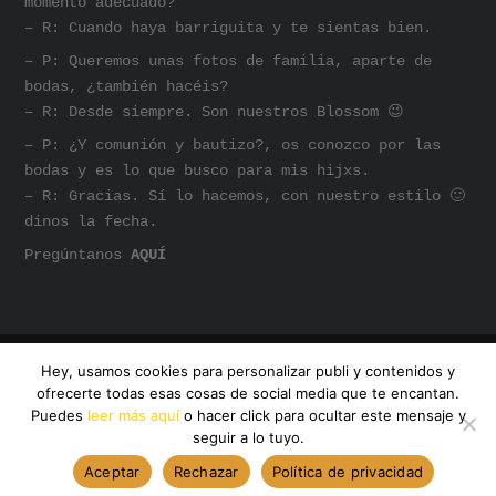
momento adecuado?
– R: Cuando haya barriguita y te sientas bien.
– P: Queremos unas fotos de familia, aparte de
bodas, ¿también hacéis?
– R: Desde siempre. Son nuestros Blossom 😉
– P: ¿Y comunión y bautizo?, os conozco por las
bodas y es lo que busco para mis hijxs.
– R: Gracias. Sí lo hacemos, con nuestro estilo 🙂
dinos la fecha.
Pregúntanos
AQUÍ
Hey, usamos cookies para personalizar publi y contenidos y
@AMANDA DREAMHUNTER
ofrecerte todas esas cosas de social media que te encantan.
INSTAGRAM
SOMOS AMANDA
Puedes
leer más aquí
o hacer click para ocultar este mensaje y
seguir a lo tuyo.
Aceptar
Rechazar
Política de privacidad