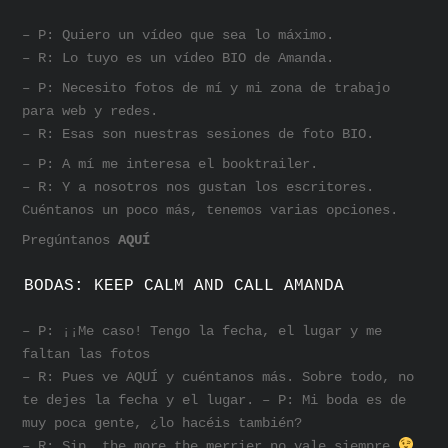
– P: Quiero un vídeo que sea lo máximo.
– R: Lo tuyo es un vídeo BIO de Amanda.
– P: Necesito fotos de mí y mi zona de trabajo
para web y redes.
– R: Esas son nuestras sesiones de foto BIO.
– P: A mí me interesa el booktrailer.
– R: Y a nosotros nos gustan los escritores.
Cuéntanos un poco más, tenemos varias opciones.
Pregúntanos
AQUÍ
BODAS: KEEP CALM AND CALL AMANDA
– P: ¡¡Me caso! Tengo la fecha, el lugar y me
faltan las fotos
– R: Pues ve AQUÍ y cuéntanos más. Sobre todo, no
te dejes la fecha y el lugar. – P: Mi boda es de
muy poca gente, ¿lo hacéis también?
– R: Sip, the more the merrier no vale siempre