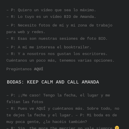
– P: Quiero un vídeo que sea lo máximo.
– R: Lo tuyo es un vídeo BIO de Amanda.
– P: Necesito fotos de mí y mi zona de trabajo
para web y redes.
– R: Esas son nuestras sesiones de foto BIO.
– P: A mí me interesa el booktrailer.
– R: Y a nosotros nos gustan los escritores.
Cuéntanos un poco más, tenemos varias opciones.
Pregúntanos
AQUÍ
BODAS: KEEP CALM AND CALL AMANDA
– P: ¡¡Me caso! Tengo la fecha, el lugar y me
faltan las fotos
– R: Pues ve AQUÍ y cuéntanos más. Sobre todo, no
te dejes la fecha y el lugar. – P: Mi boda es de
muy poca gente, ¿lo hacéis también?
– R: Sip, the more the merrier no vale siempre