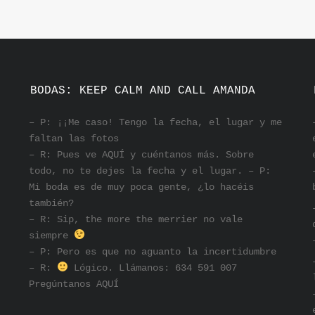
N
BODAS: KEEP CALM AND CALL AMANDA
– P: ¡¡Me caso! Tengo la fecha, el lugar y me
faltan las fotos
– R: Pues ve AQUÍ y cuéntanos más. Sobre
todo, no te dejes la fecha y el lugar. – P:
Mi boda es de muy poca gente, ¿lo hacéis
también?
– R: Sip, the more the merrier no vale
siempre
– P: Pero es que no aguanto la incertidumbre
– R:
Lógico. Llámanos: 634 591 007
Pregúntanos
AQUÍ