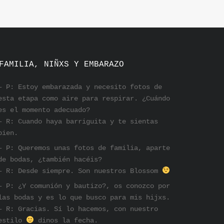
FAMILIA, NIÑXS Y EMBARAZO
– P: Estoy embarazada y necesito fotos de
esta etapa como aire para respirar. ¿Cuándo
es el momento adecuado?
– R: Cuando haya barriguita y te sientas
bien.
– P: Queremos unas fotos de familia, aparte
de bodas, ¿también hacéis?
– R: Desde siempre. Son nuestros Blossom
– P: ¿Y comunión y bautizo?, os conozco por
las bodas y es lo que busco para mis hijxs.
– R: Gracias. Sí lo hacemos, con nuestro
estilo
dinos la fecha.