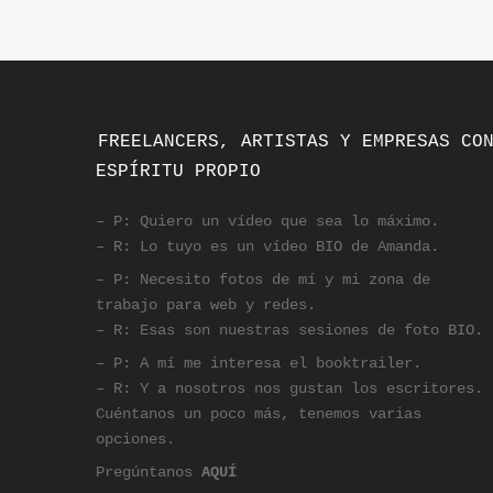
FREELANCERS, ARTISTAS Y EMPRESAS CO
ESPÍRITU PROPIO
– P: Quiero un vídeo que sea lo máximo.
– R: Lo tuyo es un vídeo BIO de Amanda.
– P: Necesito fotos de mí y mi zona de
trabajo para web y redes.
– R: Esas son nuestras sesiones de foto BIO.
– P: A mí me interesa el booktrailer.
– R: Y a nosotros nos gustan los escritores.
Cuéntanos un poco más, tenemos varias
opciones.
Pregúntanos
AQUÍ