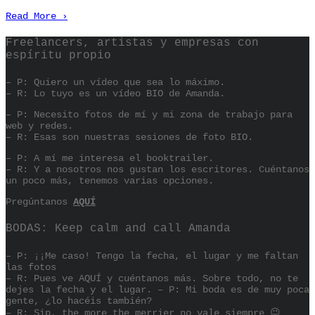
Read More
›
Freelancers, artistas y empresas con
espíritu propio
– P: Quiero un vídeo que sea lo máximo.
– R: Lo tuyo es un vídeo BIO de Amanda.
– P: Necesito fotos de mí y mi zona de trabajo para
web y redes.
– R: Esas son nuestras sesiones de foto BIO.
– P: A mí me interesa el booktrailer.
– R: Y a nosotros nos gustan los escritores. Cuéntanos
un poco más, tenemos varias opciones.
Pregúntanos
AQUÍ
BODAS: Keep calm and call Amanda
– P: ¡¡Me caso! Tengo la fecha, el lugar y me faltan
las fotos
– R: Pues ve AQUÍ y cuéntanos más. Sobre todo, no te
dejes la fecha y el lugar. – P: Mi boda es de muy poca
gente, ¿lo hacéis también?
– R: Sip, the more the merrier no vale siempre 😉