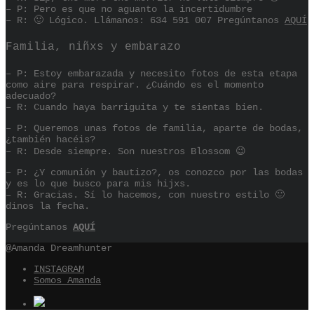
– P: Pero es que no aguanto la incertidumbre
– R: 🙂 Lógico. Llámanos: 634 591 007 Pregúntanos
AQUÍ
Familia, niñxs y embarazo
– P: Estoy embarazada y necesito fotos de esta etapa
como aire para respirar. ¿Cuándo es el momento
adecuado?
– R: Cuando haya barriguita y te sientas bien.
– P: Queremos unas fotos de familia, aparte de bodas,
¿también hacéis?
– R: Desde siempre. Son nuestros Blossom 😉
– P: ¿Y comunión y bautizo?, os conozco por las bodas
y es lo que busco para mis hijxs.
– R: Gracias. Sí lo hacemos, con nuestro estilo 🙂
dinos la fecha.
Pregúntanos
AQUÍ
@Amanda Dreamhunter
INSTAGRAM
Somos Amanda