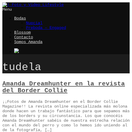
Menu
Bodas
Nupcial
Preboda – Engaged
Blossom
Contacto
Somos Amanda
tudela
Amanda Dreamhunter en la revista
del Border Collie
¡¡Fotos de Amanda Dreamhunter en el Border Collie
Magazine!! La revista online especializada más molona
donde hacen un trabajo fantástico para que sepamos más
de los borders y su circunstancia. Los que conocéis
Amanda Dreamhunter sabéis de nuestra estrecha relación
con el mundo del perro y como lo hemos ido uniendo al
de la fotografía, […]