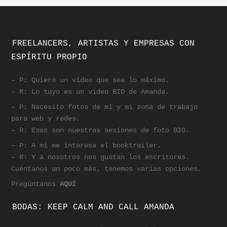
FREELANCERS, ARTISTAS Y EMPRESAS CON
ESPÍRITU PROPIO
– P: Quiero un vídeo que sea lo máximo.
– R: Lo tuyo es un vídeo BIO de Amanda.
– P: Necesito fotos de mí y mi zona de trabajo
para web y redes.
– R: Esas son nuestras sesiones de foto BIO.
– P: A mí me interesa el booktrailer.
– R: Y a nosotros nos gustan los escritores.
Cuéntanos un poco más, tenemos varias opciones.
Pregúntanos
AQUÍ
BODAS: KEEP CALM AND CALL AMANDA