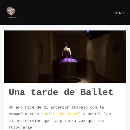
MENU
Una tarde de Ballet
Un año hace de mi anterior trabajo con la
compañía rusa “
Ballet de Moscú
” y sentía los
mismos nervios que la primera vez que los
fotografié.