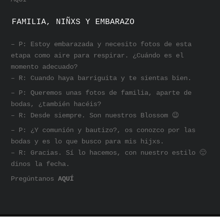
FAMILIA, NIÑXS Y EMBARAZO
– P: Estoy embarazada y necesito fotos de esta
etapa como aire para respirar. ¿Cuándo es el
momento adecuado?
– R: Cuando haya barriguita y te sientas bien.
– P: Queremos unas fotos de familia, aparte de
bodas, ¿también hacéis?
– R: Desde siempre. Son nuestros Blossom 😉
– P: ¿Y comunión y bautizo?, os conozco por las
bodas y es lo que busco para mis hijxs.
– R: Gracias. Sí lo hacemos, con nuestro estilo 🙂
dinos la fecha.
Pregúntanos
AQUÍ