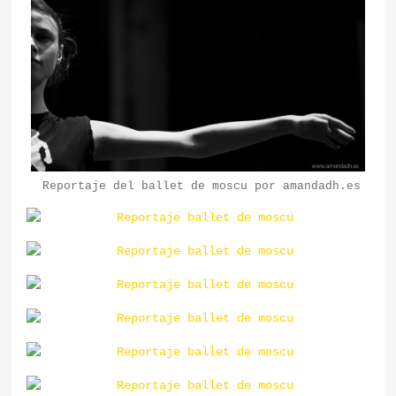
Reportaje del ballet de moscu por amandadh.es