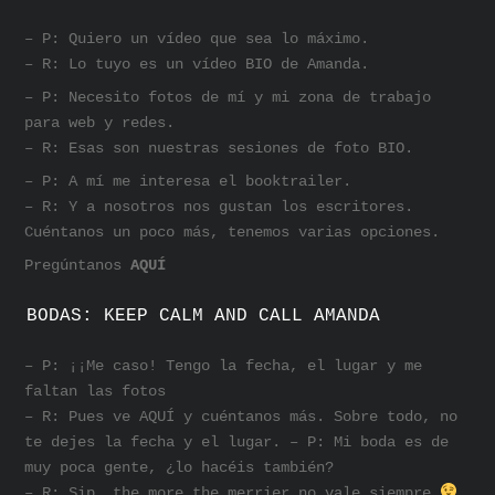
– P: Quiero un vídeo que sea lo máximo.
– R: Lo tuyo es un vídeo BIO de Amanda.
– P: Necesito fotos de mí y mi zona de trabajo
para web y redes.
– R: Esas son nuestras sesiones de foto BIO.
– P: A mí me interesa el booktrailer.
– R: Y a nosotros nos gustan los escritores.
Cuéntanos un poco más, tenemos varias opciones.
Pregúntanos
AQUÍ
BODAS: KEEP CALM AND CALL AMANDA
– P: ¡¡Me caso! Tengo la fecha, el lugar y me
faltan las fotos
– R: Pues ve AQUÍ y cuéntanos más. Sobre todo, no
te dejes la fecha y el lugar. – P: Mi boda es de
muy poca gente, ¿lo hacéis también?
– R: Sip, the more the merrier no vale siempre