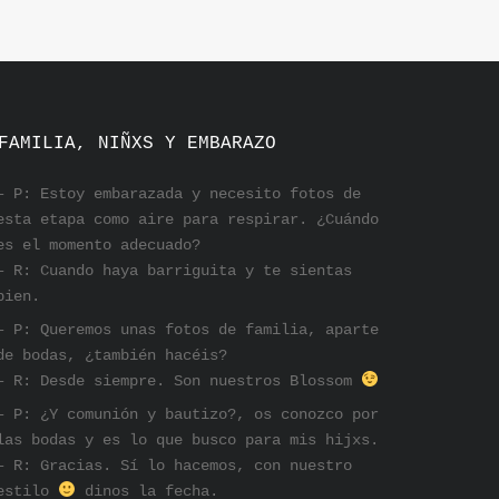
FAMILIA, NIÑXS Y EMBARAZO
– P: Estoy embarazada y necesito fotos de
esta etapa como aire para respirar. ¿Cuándo
es el momento adecuado?
– R: Cuando haya barriguita y te sientas
bien.
– P: Queremos unas fotos de familia, aparte
de bodas, ¿también hacéis?
– R: Desde siempre. Son nuestros Blossom
– P: ¿Y comunión y bautizo?, os conozco por
las bodas y es lo que busco para mis hijxs.
– R: Gracias. Sí lo hacemos, con nuestro
estilo
dinos la fecha.