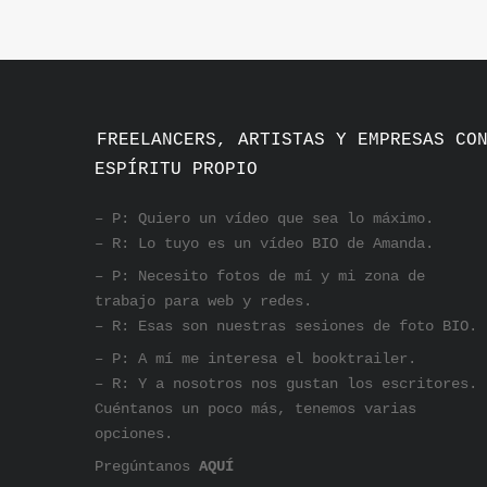
FREELANCERS, ARTISTAS Y EMPRESAS CO
ESPÍRITU PROPIO
– P: Quiero un vídeo que sea lo máximo.
– R: Lo tuyo es un vídeo BIO de Amanda.
– P: Necesito fotos de mí y mi zona de
trabajo para web y redes.
– R: Esas son nuestras sesiones de foto BIO.
– P: A mí me interesa el booktrailer.
– R: Y a nosotros nos gustan los escritores.
Cuéntanos un poco más, tenemos varias
opciones.
Pregúntanos
AQUÍ