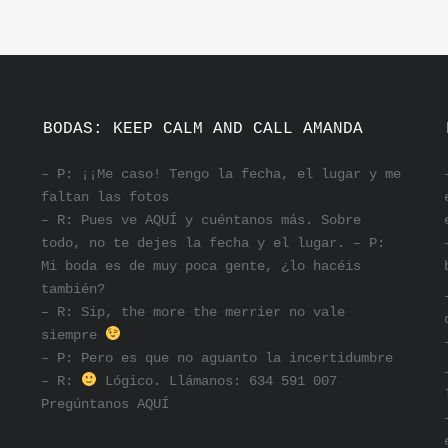
N
BODAS: KEEP CALM AND CALL AMANDA
– P: ¡¡Me caso! Tengo la fecha, el lugar y me
faltan las fotos
– R: Pues ve AQUÍ y cuéntanos más. Sobre
todo, no te dejes la fecha y el lugar. – P:
Mi boda es de muy poca gente, ¿lo hacéis
también?
– R: Sip, the more the merrier no vale
siempre
– P: Pero es que no aguanto la incertidumbre
– R:
Lógico. Llámanos: 634 591 007
Pregúntanos
AQUÍ